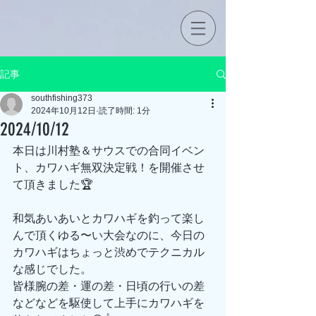
記事
southfishing373
2024年10月12日
読了時間: 1分
2024/10/12
本日は川村塾＆サウスでの合同イベン
ト、カワハギ無双決定戦！を開催させ
て頂きました🏆️
和気あいあいとカワハギを釣って楽し
んで頂くゆる〜い大会なのに、今日の
カワハギはちょっと渋めでテクニカル
な感じでした。
皆様腕の差・運の差・日頃の行いの差
などなどを駆使して上手にカワハギを