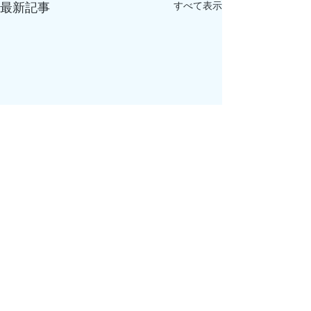
すべて表示
最新記事
最新釣果はこちら👇
特定商取引に基づく表記
ブログの不具合により釣果写
真の投稿が出来ない状況とな
4月5日釣果