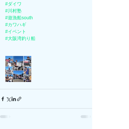
#ダイワ
#川村塾
#遊漁船south
#カワハギ
#イベント
#大阪湾釣り船