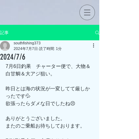
記事
southfishing373
2024年7月7日
読了時間: 1分
2024/7/6
7月6日釣果　チャーター便で、大物＆
白甘鯛＆大アジ狙い。
昨日とは海の状況が一変してて厳しか
ったです💦
欲張ったらダメな日でしたね😣
ありがとうございました。
またのご乗船お待ちしております。