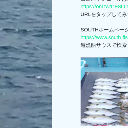
https://onl.tw/CE8L
URLをタップしてみ
SOUTHホームペー
https://www.south-fi
遊漁船サウスで検索