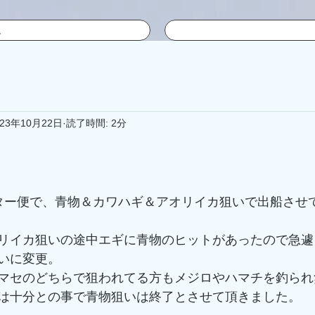
ム
023年10月22日
読了時間: 2分
ター便で、青物＆カワハギ＆アオリイカ狙いで出船させ
リイカ狙いの途中エギに青物のヒットがあったので急遽
いに変更。
マセのどちらで狙われてる方もメジロやハマチを釣られ
は十分との事で青物狙いは終了とさせて頂きました。