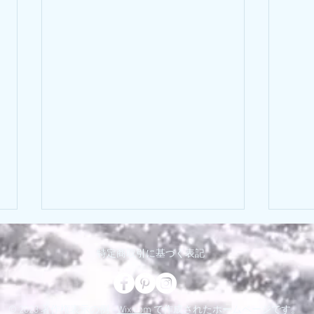
最新釣果はこちら👇
特定商取引に基づく表記
ブログの不具合により釣果写真の
投稿が出来ない状況となっており
4月
ます😭 お手数ですが、以下のサ
© 2023 著作権表示の例 -
Wix.com
で作成されたホームページです。