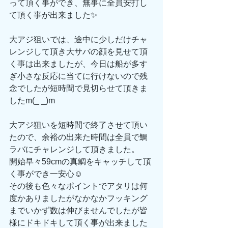
って頂く事ができ、無事に全員安打し
て頂く事が出来ました✨
大アジ狙いでは、途中に少しだけチャ
レンジして頂き大サバの顔を見せて頂
く事は出来ましたが、今日は船が多す
ぎ小さな反応に当てに行けないので残
念でしたが短時間で見切らせて頂きま
したm(_ _)m
大アジ狙いを短時間で終了させて頂い
たので、余裕の出来た時間は全員で鯛
ラバにチャレンジして頂きました。
開始早々59cmの真鯛をキャッチして頂
く事ができ一安心☺️
その後も色々なポイントでアタリは何
度かありましたがなかなかフッキング
までいかず数は伸びませんでしたが皆
様にドキドキして頂く事が出来ました