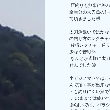
 餌釣りも無事に終わり太刀魚狙いからスタートさせて頂こうとポイントに向かってる途中
全員分の太刀魚の餌
て頂きました🤣
太刀魚狙いではかな
の釣り方のレクチャ
 皆様レクチャー通りに頑張って釣ってくれてましたが時合が終わったのか太刀魚のアタリ
少なく苦戦💦
 なんとか皆様に太刀魚を釣って頂く事は出来ましたがあまり数は伸ばして頂く事が出来ま
せんでした😣
小アジノマセでは、
んで頂く事が出来な
トも釣りにくい潮で
 このままでは終わ
 鰤狙いでは、バラシも多数ありましたが鰤やメジロを順調に釣って頂く事ができ、無事に