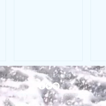
最新釣果はこちら👇
特定商取引に基づく表記
ブログの不具合により釣果写真の
投稿が出来ない状況となっており
4月
ます😭 お手数ですが、以下のサ
© 2023 著作権表示の例 -
Wix.com
で作成されたホームページです。
イトにて最新釣果をご確認くださ
い🙏 釣り速報 https://www.free-