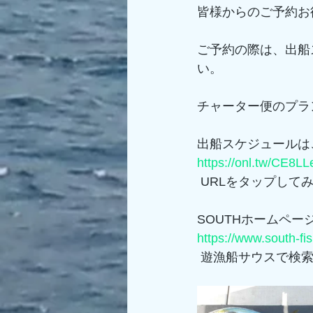
皆様からのご予約お
ご予約の際は、出船
い。
チャーター便のプラ
出船スケジュールは
https://onl.tw/CE8L
 URLをタップして
SOUTHホームペー
https://www.south-fi
 遊漁船サウスで検