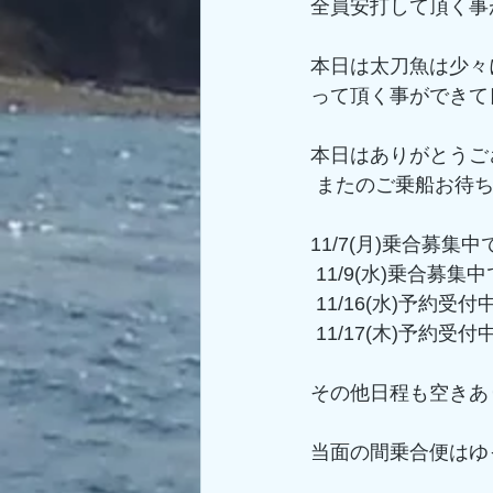
全員安打して頂く事
本日は太刀魚は少々
って頂く事ができて
本日はありがとうご
 またのご乗船お待
11/7(月)乗合募集
 11/9(水)乗合募集
 11/16(水)予約
 11/17(木)予約
その他日程も空きあ
当面の間乗合便はゆ