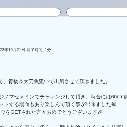
ム
022年10月21日
読了時間: 1分
便で、青物＆太刀魚狙いで出船させて頂きました。
ジノマセメインでチャレンジして頂き、時合には60cm
ットする場面もあり楽しんで頂く事が出来ました😄
アコウをGETされた方々おめでとうございます🎉