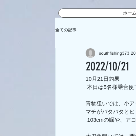
ホー
全ての記事
southfishing373
2
2022/10/21
10月21日釣果
 本日は5名様乗合
青物狙いでは、小ア
マチがバタバタとヒ
 103cmの鰤や、