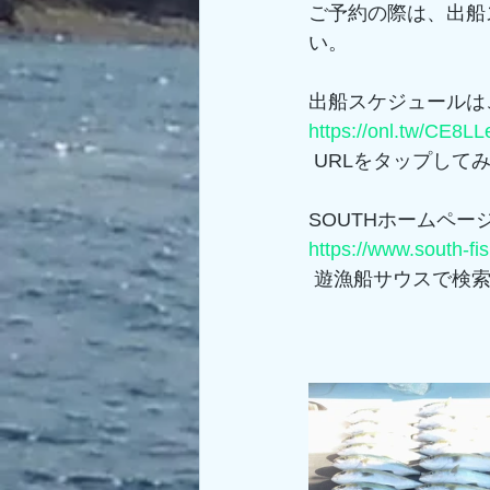
ご予約の際は、出船
い。
出船スケジュールは
https://onl.tw/CE8L
 URLをタップして
SOUTHホームペー
https://www.south-fi
 遊漁船サウスで検