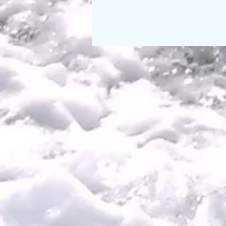
電話番号変更のお知らせ。
現在ご予約時にお電話を頂いてお
ります電話番号が6月末にて変更
となります。 現在SOUTHの電話
番号をご登録して頂いております
お客様、大変お手数では御座いま
すが、以下の電話番号にご登録の
変更を宜しくお願い致します。
新しいお問い合わせ番号
09092383373 6月末まではどちら
の番号も繋がります。 どうぞよ
ろしくお願い致しますm(_ _)m