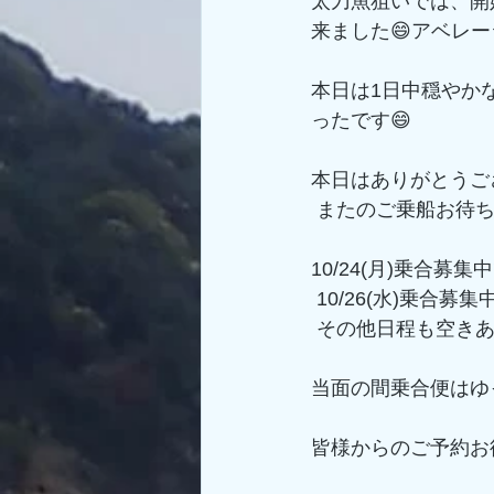
太刀魚狙いでは、開
来ました😄アベレ
本日は1日中穏やか
ったです😄
本日はありがとうご
 またのご乗船お待
10/24(月)乗合
 10/26(水)乗合
 その他日程も空き
当面の間乗合便はゆ
皆様からのご予約お