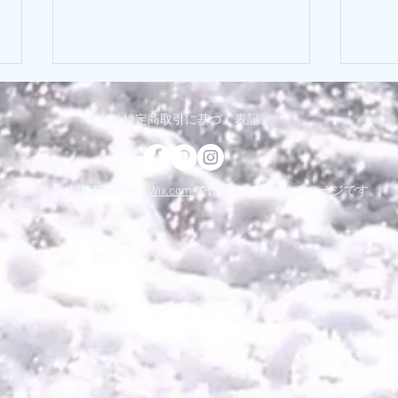
最新釣果はこちら👇
特定商取引に基づく表記
ブログの不具合により釣果写真の
投稿が出来ない状況となっており
4月
ます😭 お手数ですが、以下のサ
© 2023 著作権表示の例 -
Wix.com
で作成されたホームページです。
イトにて最新釣果をご確認くださ
い🙏 釣り速報 https://www.free-
style-south.com/choka/ インスタ
グラム
https://www.instagram.com/south.f
ishing_?
igsh=YmNwczFrbDNjajIy