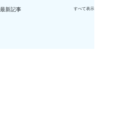
すべて表示
最新記事
最新釣果はこちら👇
特定商取引に基づく表記
ブログの不具合により釣果写
真の投稿が出来ない状況とな