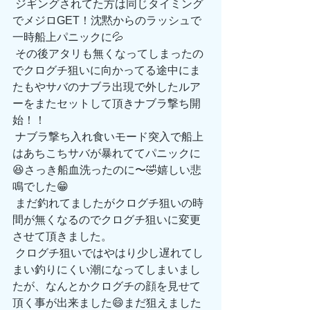
 ジギングされてた方は同じタイミング
でメジロGET！沈黙からのラッシュで
一時船上パニックに💦
 その後アタリも無くなってしまったの
でクログチ狙いに向かってる途中にま
たもやサバのナブラ出現で外したルア
ーをまたセットして頂きナブラ撃ち開
始！！
 ナブラ撃ち入れ食いモード突入で船上
はあちこちサバが暴れててパニックに
😆さっき船血洗ったのに〜🤣嬉しい悲
鳴でした😁
 まだ釣れてましたがクログチ狙いの時
間が無くなるのでクログチ狙いに変更
させて頂きました。
 クログチ狙いではやはり少し遅れてし
まい釣りにくい潮になってしまいまし
たが、なんとかクログチの顔を見せて
頂く事が出来ました😄まだ狙えました