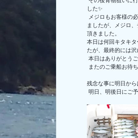
 その後青物狙いに行かせて頂き、イカノマセでバタバタとメジロを釣って頂く事が出来ま
した✨
 メジロもお客様の必要数釣って頂く事が出来たので、残りの時間をタイラバで遊んで頂き
ましたが、メジロ、
頂きました。
本日は何回キタキタ
たが、最終的には沢
 本日はありがとう
 またのご乗船お待ち
残念な事に明日から
 明日、明後日にご