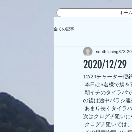
ホー
全ての記事
southfishing373
2
2020/12/29
12/29チャーター便
 本日は5名様で鯛
 朝イチのタイラバでは幸先良くいいサイズを上げて頂く事ができましたが、残念な事にそ
の後は途中バラシ連
 あまり長くタイラバをして頂くとプラン通りに行けないのでタイラバは終了させて頂き、
次はクログチ狙いに
 クログチ狙いでは