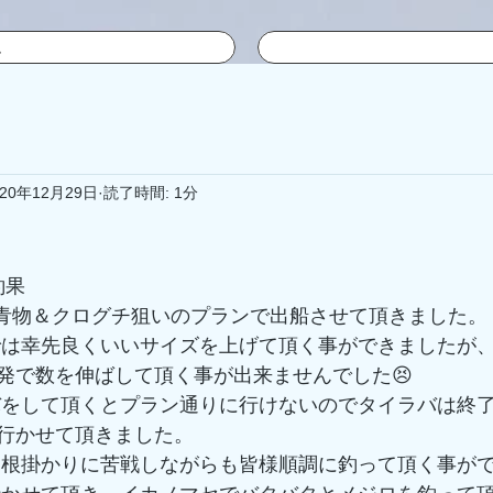
ム
020年12月29日
読了時間: 1分
釣果
＆青物＆クログチ狙いのプランで出船させて頂きました。
発で数を伸ばして頂く事が出来ませんでした😣
行かせて頂きました。
、根掛かりに苦戦しながらも皆様順調に釣って頂く事がで