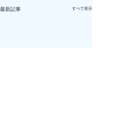
すべて表示
最新記事
最新釣果はこちら👇
特定商取引に基づく表記
ブログの不具合により釣果写
真の投稿が出来ない状況とな