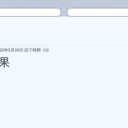
ム
020年5月26日
読了時間: 1分
果